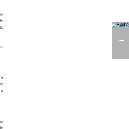
po
de
do
er
no
os
 e
mo
de