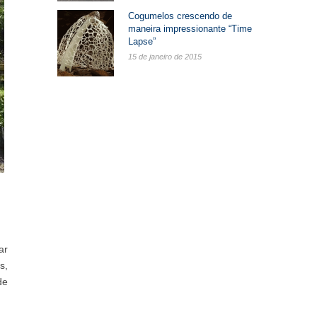
Cogumelos crescendo de
maneira impressionante “Time
Lapse”
15 de janeiro de 2015
ar
s,
de