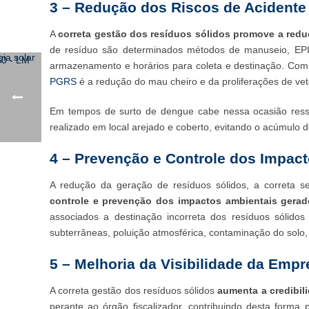
3 – Redução dos Riscos de Acidente 
A
correta gestão dos resíduos sólidos promove a redu
de resíduo são determinados métodos de manuseio, EPI’s 
armazenamento e horários para coleta e destinação. Com 
PGRS
é a redução do mau cheiro e da proliferações de vet
Em tempos de surto de dengue cabe nessa ocasião ressa
realizado em local arejado e coberto, evitando o acúmulo 
4 – Prevenção e Controle dos Impac
A redução da geração de resíduos sólidos, a correta 
controle e prevenção dos impactos ambientais gerad
associados a destinação incorreta dos resíduos sólidos
subterrâneas, poluição atmosférica, contaminação do solo, 
5 – Melhoria da Visibilidade da Empr
A correta gestão dos resíduos sólidos
aumenta a credibil
perante ao órgão fiscalizador, contribuindo desta forma