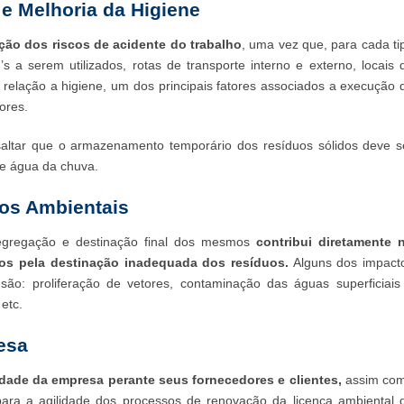
e Melhoria da Higiene
ção dos riscos de acidente do trabalho
, uma vez que, para cada ti
a serem utilizados, rotas de transporte interno e externo, locais 
relação a higiene, um dos principais fatores associados a execução 
ores.
ltar que o armazenamento temporário dos resíduos sólidos deve s
de água da chuva.
tos Ambientais
segregação e destinação final dos mesmos
contribui diretamente 
os pela destinação inadequada dos resíduos.
Alguns dos impact
 são: proliferação de vetores, contaminação das águas superficiais
etc.
esa
idade da empresa perante seus fornecedores e clientes,
assim co
 para a agilidade dos processos de renovação da licença ambiental 