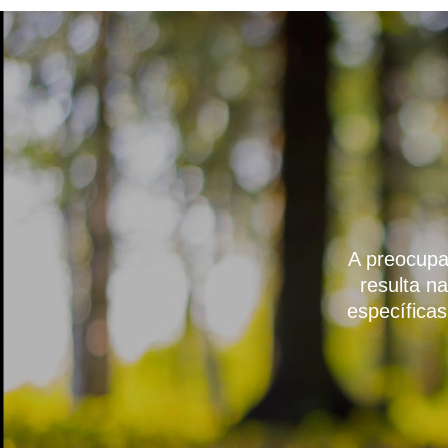
A preocupa
resulta n
específica