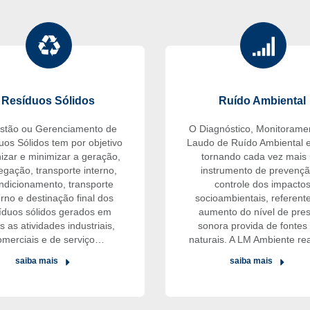
Resíduos Sólidos
Ruído Ambiental
stão ou Gerenciamento de
O Diagnóstico, Monitorame
uos Sólidos tem por objetivo
Laudo de Ruído Ambiental e
izar e minimizar a geração,
tornando cada vez mais
egação, transporte interno,
instrumento de prevençã
ndicionamento, transporte
controle dos impacto
rno e destinação final dos
socioambientais, referent
íduos sólidos gerados em
aumento do nível de pre
s as atividades industriais,
sonora provida de fontes
omerciais e de serviço…
naturais. A LM Ambiente re
saiba mais
saiba mais