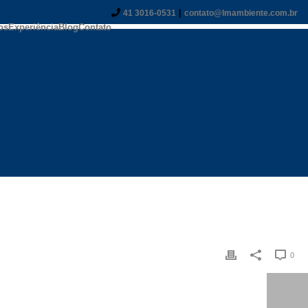
|
41 3016-0531
contato@lmambiente.com.br
os
Experiência
Blog
Contato
0