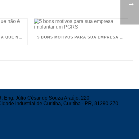
A IMPORTÂNCIA DA “FLORESTA QUE NÃO É MAIS” – AQUECIMENTO GLOBAL!
5 BONS MOTIVOS PARA SUA EMPRESA IMPLANTAR UM PGRS
R. Eng. Júlio César de Souza Araújo, 220
Cidade Industrial de Curitiba, Curitiba - PR, 81290-270