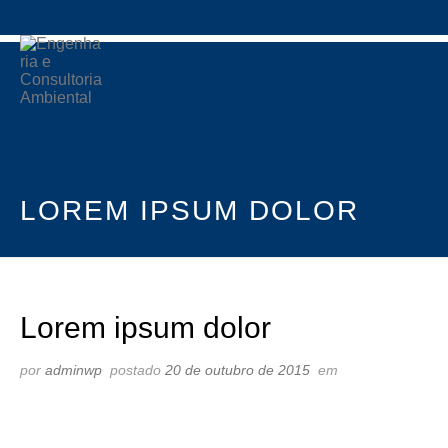
LOREM IPSUM DOLOR
Lorem ipsum dolor
por
adminwp
postado
20 de outubro de 2015
em