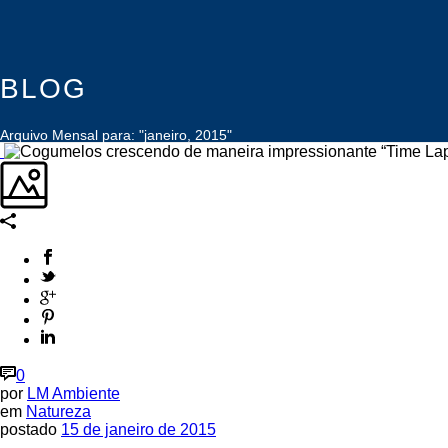
BLOG
Arquivo Mensal para: "janeiro, 2015"
0
por
LM Ambiente
em
Natureza
postado
15 de janeiro de 2015