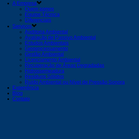
A Empresa
Quem somos
Equipe Técnica
Diferenciais
Serviços
Auditoria Ambiental
Avaliação de Passivo Ambiental
Estudos Ambientais
Geoprocessamento
Gestão Ambiental
Licenciamento Ambiental
Recuperação de Áreas Degradadas
Hidrossemeadura
Resíduos Sólidos
Ruído Ambiental ou Nível de Pressão Sonora
Experiência
Blog
Contato