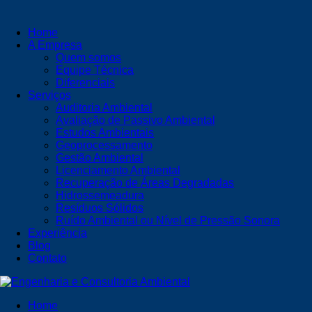
Home
A Empresa
Quem somos
Equipe Técnica
Diferenciais
Serviços
Auditoria Ambiental
Avaliação de Passivo Ambiental
Estudos Ambientais
Geoprocessamento
Gestão Ambiental
Licenciamento Ambiental
Recuperação de Áreas Degradadas
Hidrossemeadura
Resíduos Sólidos
Ruído Ambiental ou Nível de Pressão Sonora
Experiência
Blog
Contato
Home